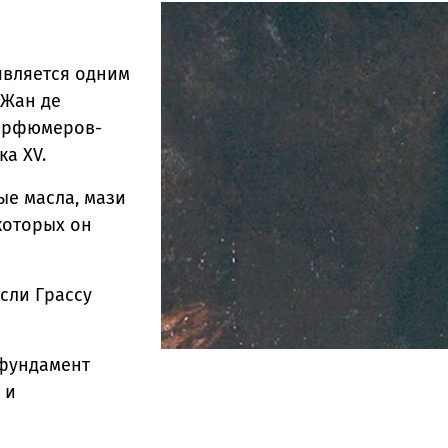
 является одним
 Жан де
Парфюмеров-
а XV.
 масла, мази
которых он
ли Грассу
фундамент
 и