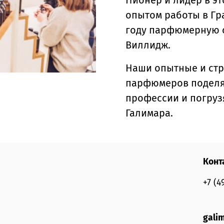
Пионер и лидер в э
опытом работы в Гра
году парфюмерную с
Виллидж.
Наши опытные и ст
парфюмеров поделя
профессии и погруз
Галимара.
Конт
+7 (4
gali