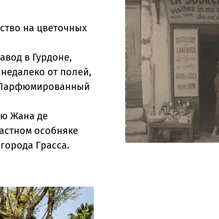
ство на цветочных
авод в Гурдоне,
 недалеко от полей,
 «Парфюмированный
ию Жана де
астном особняке
 города Грасса.