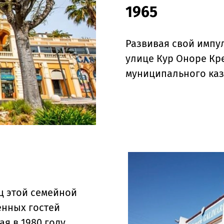
1965
Развивая свой импу
улице Кур Оноре Кр
муниципального каз
ц этой семейной
енных гостей
я в 1980 году