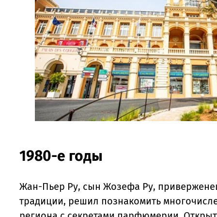
1980-е годы
Жан-Пьер Ру, сын Жозефа Ру, привержене
традиции, решил познакомить многочисл
региона с секретами парфюмерии. Открыта