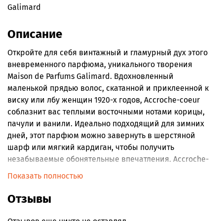
Galimard
Описание
Откройте для себя винтажный и гламурный дух этого
вневременного парфюма, уникального творения
Maison de Parfums Galimard. Вдохновленный
маленькой прядью волос, скатанной и приклеенной к
виску или лбу женщин 1920-х годов, Accroche-coeur
соблазнит вас теплыми восточными нотами корицы,
пачули и ванили. Идеально подходящий для зимних
дней, этот парфюм можно завернуть в шерстяной
шарф или мягкий кардиган, чтобы получить
незабываемые обонятельные впечатления. Accroche-
coeur – уникальное творение нашей парфюмерии, в
Показать полностью
котором используются редкие и драгоценные
эссенции. Позвольте себе быть очарованным этим
Отзывы
очаровательным винтажным ароматом, который
обязательно привлечет к вам внимание.