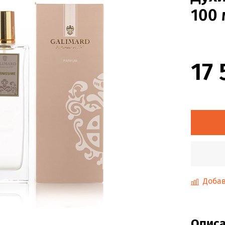
100 
17 
Добав
Опис