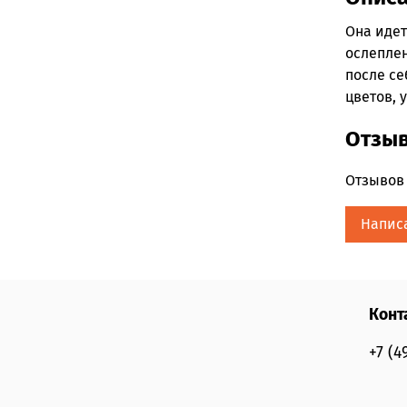
Она идет
ослепле
после с
цветов, 
Отзы
Отзывов 
Напис
Конт
+7 (4